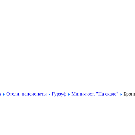
я
Отели, пансионаты
Гурзуф
Мини-гост. "На скале"
Брони