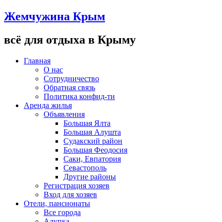
Жемчужина Крым
всё для отдыха в Крыму
Главная
О нас
Сотрудничество
Обратная связь
Политика конфид-ти
Аренда жилья
Объявления
Большая Ялта
Большая Алушта
Судакский район
Большая Феодосия
Саки, Евпатория
Севастополь
Другие районы
Регистрация хозяев
Вход для хозяев
Отели, пансионаты
Все города
Алупка