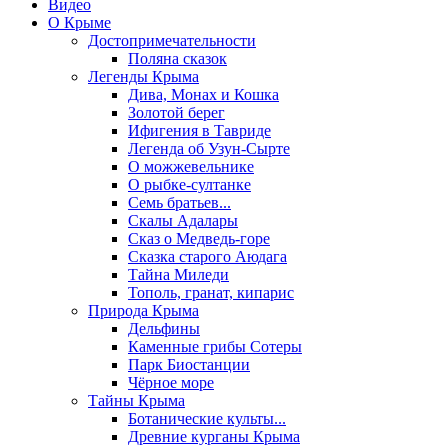
Видео
О Крыме
Достопримечательности
Поляна сказок
Легенды Крыма
Дива, Монах и Кошка
Золотой берег
Ифигения в Тавриде
Легенда об Узун-Сырте
О можжевельнике
О рыбке-султанке
Семь братьев...
Скалы Адалары
Сказ о Медведь-горе
Сказка старого Аюдага
Тайна Миледи
Тополь, гранат, кипарис
Природа Крыма
Дельфины
Каменные грибы Сотеры
Парк Биостанции
Чёрное море
Тайны Крыма
Ботанические культы...
Древние курганы Крыма