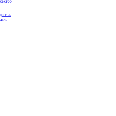
 сектор
сии.