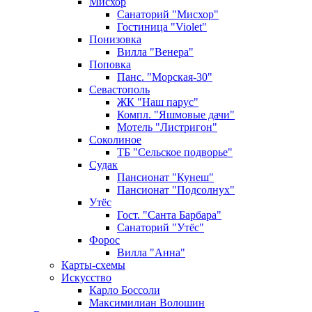
Мисхор
Санаторий "Мисхор"
Гостиница "Violet"
Понизовка
Вилла "Венера"
Поповка
Панс. "Морская-30"
Севастополь
ЖК "Наш парус"
Компл. "Яшмовые дачи"
Мотель "Листригон"
Соколиное
ТБ "Сельское подворье"
Судак
Пансионат "Кунеш"
Пансионат "Подсолнух"
Утёс
Гост. "Санта Барбара"
Санаторий "Утёс"
Форос
Вилла "Анна"
Карты-схемы
Искусство
Карло Боссоли
Максимилиан Волошин