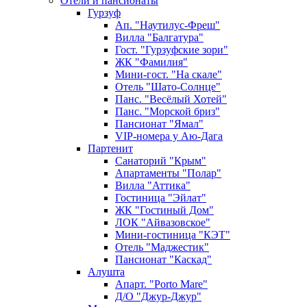
Отели и пансионаты
Гурзуф
Ап. "Наутилус-Фреш"
Вилла "Балгатура"
Гост. "Гурзуфские зори"
ЖК "Фамилия"
Мини-гост. "На скале"
Отель "Шато-Солнце"
Панс. "Весёлый Хотей"
Панс. "Морской бриз"
Пансионат "Ямал"
VIP-номера у Аю-Дага
Партенит
Санаторий "Крым"
Апартаменты "Полар"
Вилла "Аттика"
Гостиница "Эйлат"
ЖК "Гостиный Дом"
ЛОК "Айвазовское"
Мини-гостиница "КЭТ"
Отель "Маджестик"
Пансионат "Каскад"
Алушта
Апарт. "Porto Mare"
Д/О "Джур-Джур"