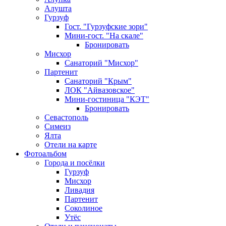
Алушта
Гурзуф
Гост. "Гурзуфские зори"
Мини-гост. "На скале"
Бронировать
Мисхор
Санаторий "Мисхор"
Партенит
Санаторий "Крым"
ЛОК "Айвазовское"
Мини-гостиница "КЭТ"
Бронировать
Севастополь
Симеиз
Ялта
Отели на карте
Фотоальбом
Города и посёлки
Гурзуф
Мисхор
Ливадия
Партенит
Соколиное
Утёс