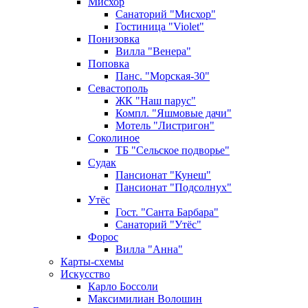
Мисхор
Санаторий "Мисхор"
Гостиница "Violet"
Понизовка
Вилла "Венера"
Поповка
Панс. "Морская-30"
Севастополь
ЖК "Наш парус"
Компл. "Яшмовые дачи"
Мотель "Листригон"
Соколиное
ТБ "Сельское подворье"
Судак
Пансионат "Кунеш"
Пансионат "Подсолнух"
Утёс
Гост. "Санта Барбара"
Санаторий "Утёс"
Форос
Вилла "Анна"
Карты-схемы
Искусство
Карло Боссоли
Максимилиан Волошин