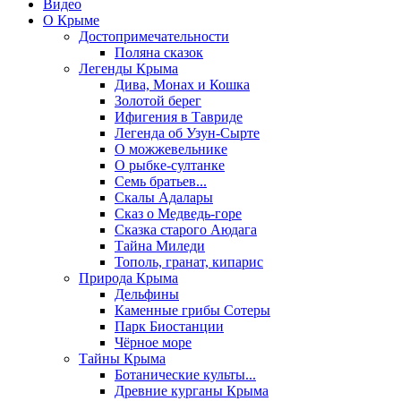
Видео
О Крыме
Достопримечательности
Поляна сказок
Легенды Крыма
Дива, Монах и Кошка
Золотой берег
Ифигения в Тавриде
Легенда об Узун-Сырте
О можжевельнике
О рыбке-султанке
Семь братьев...
Скалы Адалары
Сказ о Медведь-горе
Сказка старого Аюдага
Тайна Миледи
Тополь, гранат, кипарис
Природа Крыма
Дельфины
Каменные грибы Сотеры
Парк Биостанции
Чёрное море
Тайны Крыма
Ботанические культы...
Древние курганы Крыма