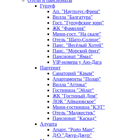
Отели и пансионаты
Гурзуф
Ап. "Наутилус-Фреш"
Вилла "Балгатура"
Гост. "Гурзуфские зори"
ЖК "Фамилия"
Мини-гост. "На скале"
Отель "Шато-Солнце"
Панс. "Весёлый Хотей"
Панс. "Морской бриз"
Пансионат "Ямал"
VIP-номера у Аю-Дага
Партенит
Санаторий "Крым"
Апартаменты "Полар"
Вилла "Аттика"
Гостиница "Эйлат"
ЖК "Гостиный Дом"
ЛОК "Айвазовское"
Мини-гостиница "КЭТ"
Отель "Маджестик"
Пансионат "Каскад"
Алушта
Апарт. "Porto Mare"
Д/О "Джур-Джур"