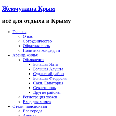
Жемчужина Крым
всё для отдыха в Крыму
Главная
О нас
Сотрудничество
Обратная связь
Политика конфид-ти
Аренда жилья
Объявления
Большая Ялта
Большая Алушта
Судакский район
Большая Феодосия
Саки, Евпатория
Севастополь
Другие районы
Регистрация хозяев
Вход для хозяев
Отели, пансионаты
Все города
Алупка