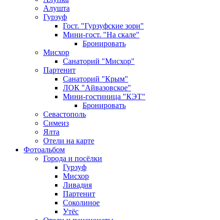
Алушта
Гурзуф
Гост. "Гурзуфские зори"
Мини-гост. "На скале"
Бронировать
Мисхор
Санаторий "Мисхор"
Партенит
Санаторий "Крым"
ЛОК "Айвазовское"
Мини-гостиница "КЭТ"
Бронировать
Севастополь
Симеиз
Ялта
Отели на карте
Фотоальбом
Города и посёлки
Гурзуф
Мисхор
Ливадия
Партенит
Соколиное
Утёс