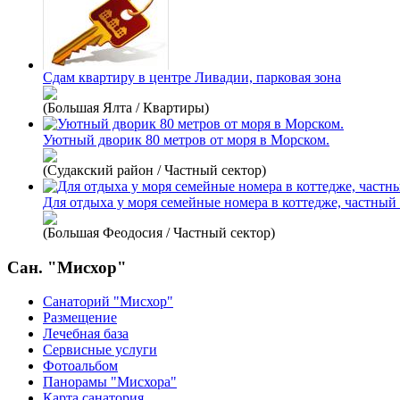
Сдам квартиру в центре Ливадии, парковая зона
(Большая Ялта / Квартиры)
Уютный дворик 80 метров от моря в Морском.
(Судакский район / Частный сектор)
Для отдыха у моря семейные номера в коттедже, частный
(Большая Феодосия / Частный сектор)
Сан. "Мисхор"
Санаторий "Мисхор"
Размещение
Лечебная база
Сервисные услуги
Фотоальбом
Панорамы "Мисхора"
Карта санатория