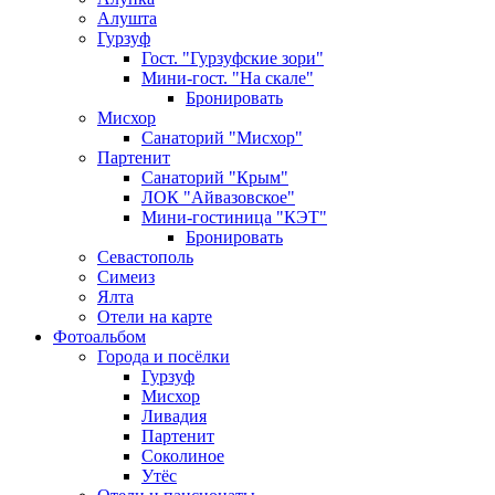
Алушта
Гурзуф
Гост. "Гурзуфские зори"
Мини-гост. "На скале"
Бронировать
Мисхор
Санаторий "Мисхор"
Партенит
Санаторий "Крым"
ЛОК "Айвазовское"
Мини-гостиница "КЭТ"
Бронировать
Севастополь
Симеиз
Ялта
Отели на карте
Фотоальбом
Города и посёлки
Гурзуф
Мисхор
Ливадия
Партенит
Соколиное
Утёс