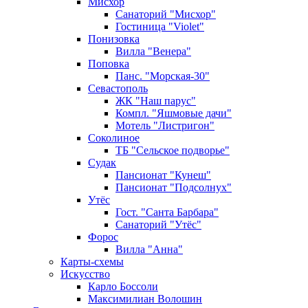
Мисхор
Санаторий "Мисхор"
Гостиница "Violet"
Понизовка
Вилла "Венера"
Поповка
Панс. "Морская-30"
Севастополь
ЖК "Наш парус"
Компл. "Яшмовые дачи"
Мотель "Листригон"
Соколиное
ТБ "Сельское подворье"
Судак
Пансионат "Кунеш"
Пансионат "Подсолнух"
Утёс
Гост. "Санта Барбара"
Санаторий "Утёс"
Форос
Вилла "Анна"
Карты-схемы
Искусство
Карло Боссоли
Максимилиан Волошин