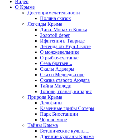
Видео
О Крыме
Достопримечательности
Поляна сказок
Легенды Крыма
Дива, Монах и Кошка
Золотой берег
Ифигения в Тавриде
Легенда об Узун-Сырте
О можжевельнике
О рыбке-султанке
Семь братьев...
Скалы Адалары
Сказ о Медведь-горе
Сказка старого Аюдага
Тайна Миледи
Тополь, гранат, кипарис
Природа Крыма
Дельфины
Каменные грибы Сотеры
Парк Биостанции
Чёрное море
Тайны Крыма
Ботанические культы...
Древние курганы Крыма