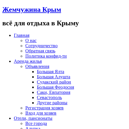
Жемчужина Крым
всё для отдыха в Крыму
Главная
О нас
Сотрудничество
Обратная связь
Политика конфид-ти
Аренда жилья
Объявления
Большая Ялта
Большая Алушта
Судакский район
Большая Феодосия
Саки, Евпатория
Севастополь
Другие районы
Регистрация хозяев
Вход для хозяев
Отели, пансионаты
Все города
Алупка