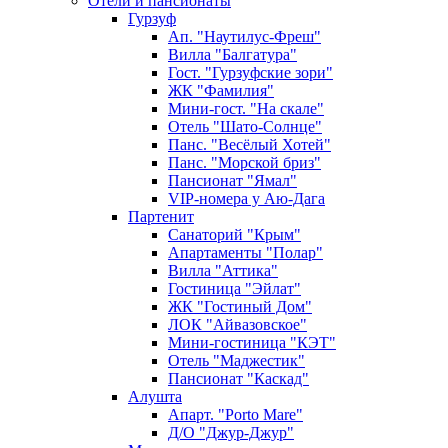
Отели и пансионаты
Гурзуф
Ап. "Наутилус-Фреш"
Вилла "Балгатура"
Гост. "Гурзуфские зори"
ЖК "Фамилия"
Мини-гост. "На скале"
Отель "Шато-Солнце"
Панс. "Весёлый Хотей"
Панс. "Морской бриз"
Пансионат "Ямал"
VIP-номера у Аю-Дага
Партенит
Санаторий "Крым"
Апартаменты "Полар"
Вилла "Аттика"
Гостиница "Эйлат"
ЖК "Гостиный Дом"
ЛОК "Айвазовское"
Мини-гостиница "КЭТ"
Отель "Маджестик"
Пансионат "Каскад"
Алушта
Апарт. "Porto Mare"
Д/О "Джур-Джур"