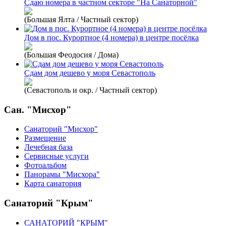
Сдаю номера в частном секторе "На Санаторной"
(Большая Ялта / Частный сектор)
Дом в пос. Курортное (4 номера) в центре посёлка
(Большая Феодосия / Дома)
Сдам дом дешево у моря Севастополь
(Севастополь и окр. / Частный сектор)
Сан. "Мисхор"
Санаторий "Мисхор"
Размещение
Лечебная база
Сервисные услуги
Фотоальбом
Панорамы "Мисхора"
Карта санатория
Санаторий "Крым"
САНАТОРИЙ "КРЫМ"