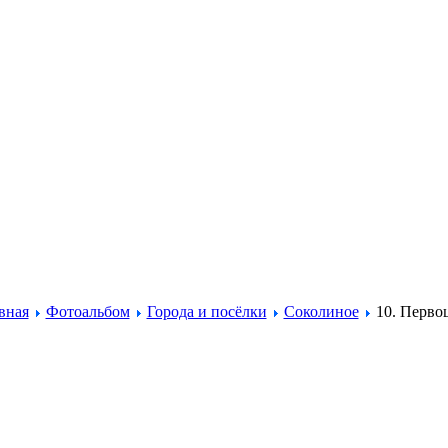
вная
Фотоальбом
Города и посёлки
Соколиное
10. Перво