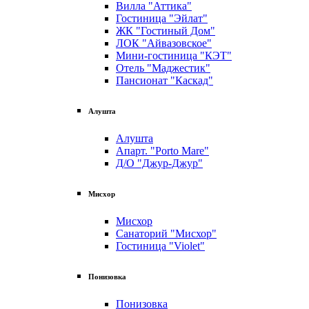
Вилла "Аттика"
Гостиница "Эйлат"
ЖК "Гостиный Дом"
ЛОК "Айвазовское"
Мини-гостиница "КЭТ"
Отель "Маджестик"
Пансионат "Каскад"
Алушта
Алушта
Апарт. "Porto Mare"
Д/О "Джур-Джур"
Мисхор
Мисхор
Санаторий "Мисхор"
Гостиница "Violet"
Понизовка
Понизовка