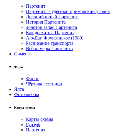
Партенит
Партенит - чудесный приморский уголок
Древний юный Партенит
История Партенита
Золотой запас Партенита
Как доехать в Партенит
Аю-Даг. Фрунзенское (1980)
Расписание транспорта
Веб-камеры Партенита
Симеиз
Форос
Форос
Чёртова лестница
Ялта
Фотоальбом
Карты-схемы
Карты-схемы
Гурзуф
Партенит