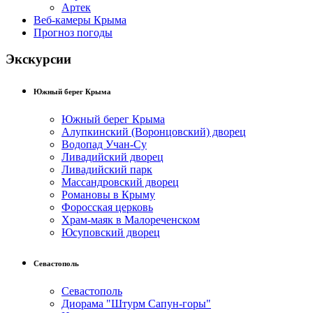
Артек
Веб-камеры Крыма
Прогноз погоды
Экскурсии
Южный берег Крыма
Южный берег Крыма
Алупкинский (Воронцовский) дворец
Водопад Учан-Су
Ливадийский дворец
Ливадийский парк
Массандровский дворец
Романовы в Крыму
Форосская церковь
Храм-маяк в Малореченском
Юсуповский дворец
Севастополь
Севастополь
Диорама "Штурм Сапун-горы"