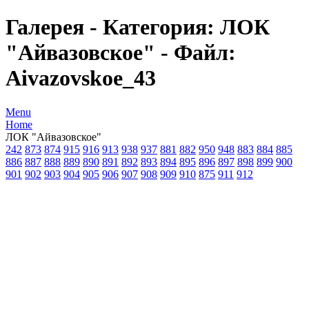
Галерея - Категория: ЛОК
"Айвазовское" - Файл:
Aivazovskoe_43
Menu
Home
ЛОК "Айвазовское"
242
873
874
915
916
913
938
937
881
882
950
948
883
884
885
886
887
888
889
890
891
892
893
894
895
896
897
898
899
900
901
902
903
904
905
906
907
908
909
910
875
911
912