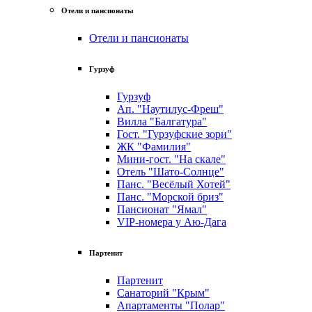
Отели и пансионаты
Отели и пансионаты
Гурзуф
Гурзуф
Ап. "Наутилус-Фреш"
Вилла "Балгатура"
Гост. "Гурзуфские зори"
ЖК "Фамилия"
Мини-гост. "На скале"
Отель "Шато-Солнце"
Панс. "Весёлый Хотей"
Панс. "Морской бриз"
Пансионат "Ямал"
VIP-номера у Аю-Дага
Партенит
Партенит
Санаторий "Крым"
Апартаменты "Полар"