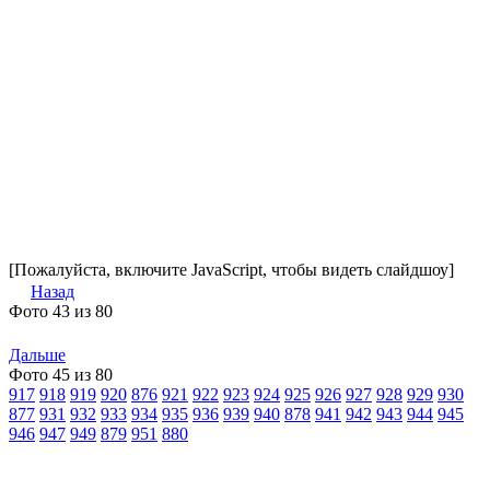
[Пожалуйста, включите JavaScript, чтобы видеть слайдшоу]
Назад
Фото 43 из 80
Дальше
Фото 45 из 80
917
918
919
920
876
921
922
923
924
925
926
927
928
929
930
877
931
932
933
934
935
936
939
940
878
941
942
943
944
945
946
947
949
879
951
880