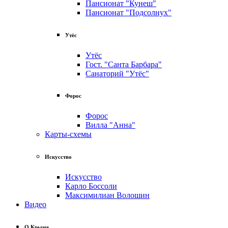
Пансионат "Кунеш"
Пансионат "Подсолнух"
Утёс
Утёс
Гост. "Санта Барбара"
Санаторий "Утёс"
Форос
Форос
Вилла "Анна"
Карты-схемы
Искусство
Искусство
Карло Боссоли
Максимилиан Волошин
Видео
О Крыме