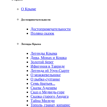
О Крыме
Достопримечательности
Достопримечательности
Поляна сказок
Легенды Крыма
Легенды Крыма
Дива, Монах и Кошка
Золотой берег
Ифигения в Тавриде
Легенда об Узун-Сырте
О можжевельнике
О рыбке-султанке
Семь братьев...
Скалы Адалары
Сказ о Медведь-горе
Сказка старого Аюдага
Тайна Миледи
Тополь, гранат, кипарис