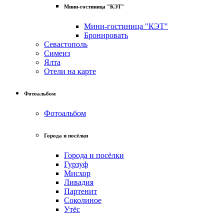
Мини-гостиница "КЭТ"
Мини-гостиница "КЭТ"
Бронировать
Севастополь
Симеиз
Ялта
Отели на карте
Фотоальбом
Фотоальбом
Города и посёлки
Города и посёлки
Гурзуф
Мисхор
Ливадия
Партенит
Соколиное
Утёс