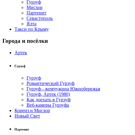
Гурзуф
Мисхор
Партенит
Севастополь
Ялта
Такси по Крыму
Города и посёлки
Артек
Гурзуф
Гурзуф
Романтический Гурзуф
Гурзуф - жемчужина Южнобережья
Гурзуф, Артек (1980)
Как доехать в Гурзуф
Веб-камеры Гурзуфа
Кореиз и Мисхор
Новый Свет
Партенит