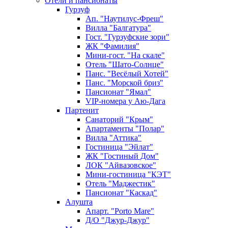
Отели и пансионаты
Гурзуф
Ап. "Наутилус-Фреш"
Вилла "Балгатура"
Гост. "Гурзуфские зори"
ЖК "Фамилия"
Мини-гост. "На скале"
Отель "Шато-Солнце"
Панс. "Весёлый Хотей"
Панс. "Морской бриз"
Пансионат "Ямал"
VIP-номера у Аю-Дага
Партенит
Санаторий "Крым"
Апартаменты "Полар"
Вилла "Аттика"
Гостиница "Эйлат"
ЖК "Гостиный Дом"
ЛОК "Айвазовское"
Мини-гостиница "КЭТ"
Отель "Маджестик"
Пансионат "Каскад"
Алушта
Апарт. "Porto Mare"
Д/О "Джур-Джур"