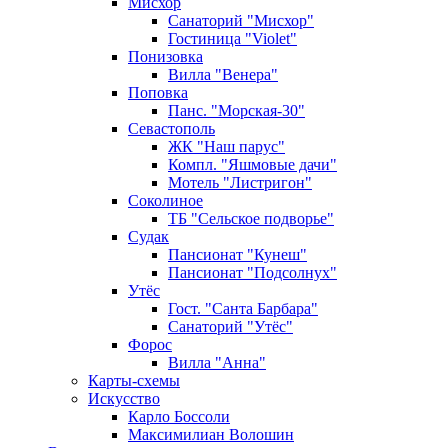
Мисхор
Санаторий "Мисхор"
Гостиница "Violet"
Понизовка
Вилла "Венера"
Поповка
Панс. "Морская-30"
Севастополь
ЖК "Наш парус"
Компл. "Яшмовые дачи"
Мотель "Листригон"
Соколиное
ТБ "Сельское подворье"
Судак
Пансионат "Кунеш"
Пансионат "Подсолнух"
Утёс
Гост. "Санта Барбара"
Санаторий "Утёс"
Форос
Вилла "Анна"
Карты-схемы
Искусство
Карло Боссоли
Максимилиан Волошин