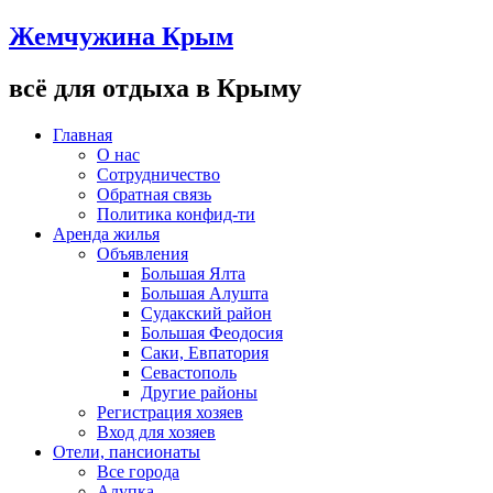
Жемчужина Крым
всё для отдыха в Крыму
Главная
О нас
Сотрудничество
Обратная связь
Политика конфид-ти
Аренда жилья
Объявления
Большая Ялта
Большая Алушта
Судакский район
Большая Феодосия
Саки, Евпатория
Севастополь
Другие районы
Регистрация хозяев
Вход для хозяев
Отели, пансионаты
Все города
Алупка