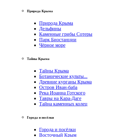
Природа Крыма
Природа Крыма
Дельфины
Каменные грибы Сотеры
Парк Биостанции
Чёрное море
Тайны Крыма
Тайны Крыма
Ботанические культы...
Древние курганы Крыма
Остров Иван-баба
Река Иоанна Готского
Тавры на Кара-Даге
Тайна каменных колец
Города и посёлки
Города и посёлки
Восточный Крым