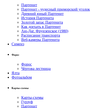
Партенит
Партенит - чудесный приморский уголок
Древний юный Партенит
История Партенита
Золотой запас Партенита
Как доехать в Партенит
Аю-Даг. Фрунзенское (1980)
Расписание транспорта
Веб-камеры Партенита
Симеиз
Форос
Форос
Чёртова лестница
Ялта
Фотоальбом
Карты-схемы
Карты-схемы
Гурзуф
Партенит