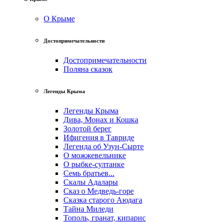
О Крыме
Достопримечательности
Достопримечательности
Поляна сказок
Легенды Крыма
Легенды Крыма
Дива, Монах и Кошка
Золотой берег
Ифигения в Тавриде
Легенда об Узун-Сырте
О можжевельнике
О рыбке-султанке
Семь братьев...
Скалы Адалары
Сказ о Медведь-горе
Сказка старого Аюдага
Тайна Миледи
Тополь, гранат, кипарис