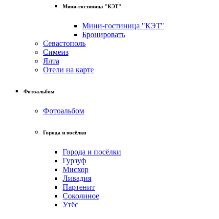
Мини-гостиница "КЭТ"
Мини-гостиница "КЭТ"
Бронировать
Севастополь
Симеиз
Ялта
Отели на карте
Фотоальбом
Фотоальбом
Города и посёлки
Города и посёлки
Гурзуф
Мисхор
Ливадия
Партенит
Соколиное
Утёс