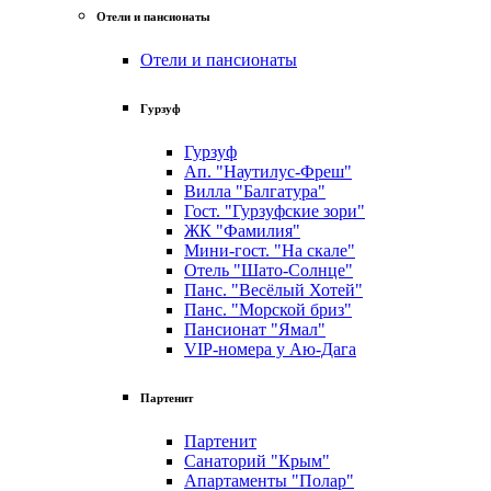
Отели и пансионаты
Отели и пансионаты
Гурзуф
Гурзуф
Ап. "Наутилус-Фреш"
Вилла "Балгатура"
Гост. "Гурзуфские зори"
ЖК "Фамилия"
Мини-гост. "На скале"
Отель "Шато-Солнце"
Панс. "Весёлый Хотей"
Панс. "Морской бриз"
Пансионат "Ямал"
VIP-номера у Аю-Дага
Партенит
Партенит
Санаторий "Крым"
Апартаменты "Полар"