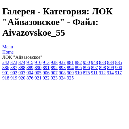
Галерея - Категория: ЛОК
"Айвазовское" - Файл:
Aivazovskoe_55
Menu
Home
ЛОК "Айвазовское"
242
873
874
915
916
913
938
937
881
882
950
948
883
884
885
886
887
888
889
890
891
892
893
894
895
896
897
898
899
900
901
902
903
904
905
906
907
908
909
910
875
911
912
914
917
918
919
920
876
921
922
923
924
925