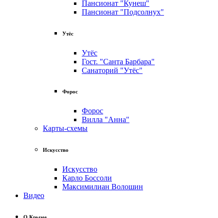
Пансионат "Кунеш"
Пансионат "Подсолнух"
Утёс
Утёс
Гост. "Санта Барбара"
Санаторий "Утёс"
Форос
Форос
Вилла "Анна"
Карты-схемы
Искусство
Искусство
Карло Боссоли
Максимилиан Волошин
Видео
О Крыме