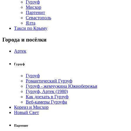
Гурзуф
Мисхор
Партенит
Севастополь
Ялта
Такси по Крыму
Города и посёлки
Артек
Гурзуф
Гурзуф
Романтический Гурзуф
Гурзуф - жемчужина Южнобережья
Гурзуф, Артек (1980)
Как доехать в Гурзуф
Веб-камеры Гурзуфа
Кореиз и Мисхор
Новый Свет
Партенит