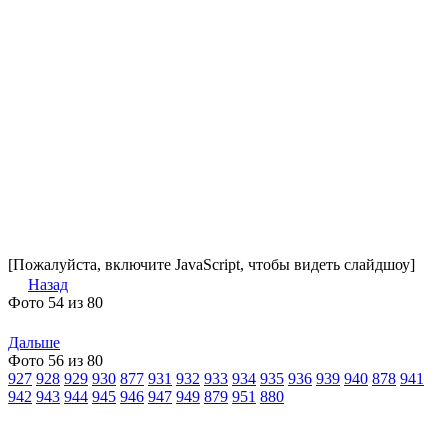
[Пожалуйста, включите JavaScript, чтобы видеть слайдшоу]
Назад
Фото 54 из 80
Дальше
Фото 56 из 80
927
928
929
930
877
931
932
933
934
935
936
939
940
878
941
942
943
944
945
946
947
949
879
951
880