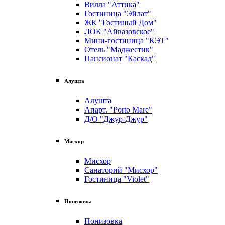
Вилла "Аттика"
Гостиница "Эйлат"
ЖК "Гостиный Дом"
ЛОК "Айвазовское"
Мини-гостиница "КЭТ"
Отель "Маджестик"
Пансионат "Каскад"
Алушта
Алушта
Апарт. "Porto Mare"
Д/О "Джур-Джур"
Мисхор
Мисхор
Санаторий "Мисхор"
Гостиница "Violet"
Понизовка
Понизовка