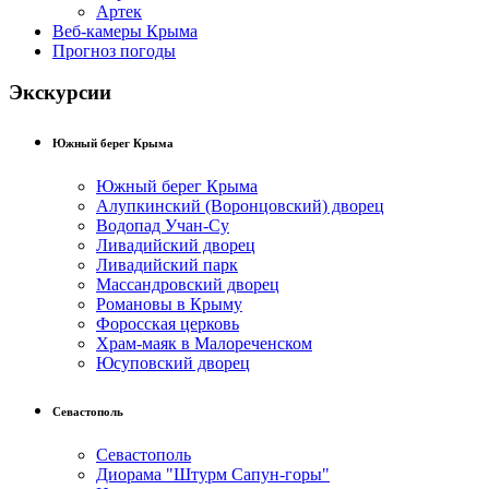
Артек
Веб-камеры Крыма
Прогноз погоды
Экскурсии
Южный берег Крыма
Южный берег Крыма
Алупкинский (Воронцовский) дворец
Водопад Учан-Су
Ливадийский дворец
Ливадийский парк
Массандровский дворец
Романовы в Крыму
Форосская церковь
Храм-маяк в Малореченском
Юсуповский дворец
Севастополь
Севастополь
Диорама "Штурм Сапун-горы"