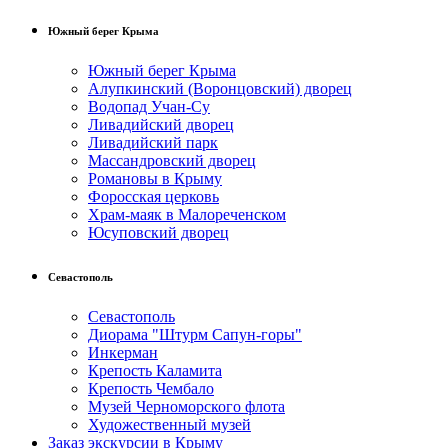
Южный берег Крыма
Южный берег Крыма
Алупкинский (Воронцовский) дворец
Водопад Учан-Су
Ливадийский дворец
Ливадийский парк
Массандровский дворец
Романовы в Крыму
Форосская церковь
Храм-маяк в Малореченском
Юсуповский дворец
Севастополь
Севастополь
Диорама "Штурм Сапун-горы"
Инкерман
Крепость Каламита
Крепость Чембало
Музей Черноморского флота
Художественный музей
Заказ экскурсии в Крыму