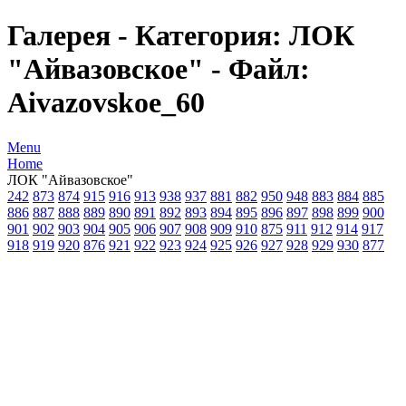
Галерея - Категория: ЛОК
"Айвазовское" - Файл:
Aivazovskoe_60
Menu
Home
ЛОК "Айвазовское"
242
873
874
915
916
913
938
937
881
882
950
948
883
884
885
886
887
888
889
890
891
892
893
894
895
896
897
898
899
900
901
902
903
904
905
906
907
908
909
910
875
911
912
914
917
918
919
920
876
921
922
923
924
925
926
927
928
929
930
877