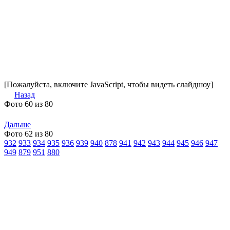
[Пожалуйста, включите JavaScript, чтобы видеть слайдшоу]
Назад
Фото 60 из 80
Дальше
Фото 62 из 80
932
933
934
935
936
939
940
878
941
942
943
944
945
946
947
949
879
951
880