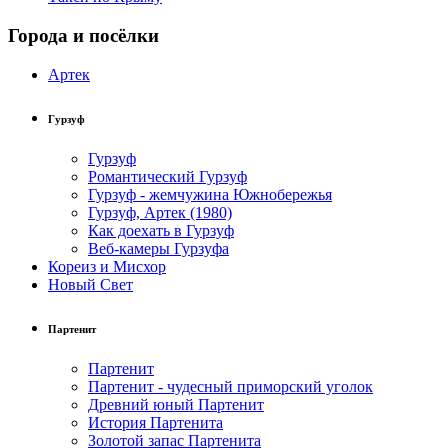
Города и посёлки
Артек
Гурзуф
Гурзуф
Романтический Гурзуф
Гурзуф - жемчужина Южнобережья
Гурзуф, Артек (1980)
Как доехать в Гурзуф
Веб-камеры Гурзуфа
Кореиз и Мисхор
Новый Свет
Партенит
Партенит
Партенит - чудесный приморский уголок
Древний юный Партенит
История Партенита
Золотой запас Партенита