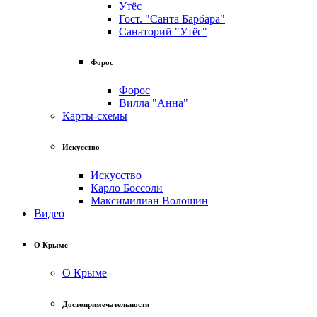
Утёс
Гост. "Санта Барбара"
Санаторий "Утёс"
Форос
Форос
Вилла "Анна"
Карты-схемы
Искусство
Искусство
Карло Боссоли
Максимилиан Волошин
Видео
О Крыме
О Крыме
Достопримечательности