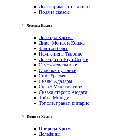
Достопримечательности
Поляна сказок
Легенды Крыма
Легенды Крыма
Дива, Монах и Кошка
Золотой берег
Ифигения в Тавриде
Легенда об Узун-Сырте
О можжевельнике
О рыбке-султанке
Семь братьев...
Скалы Адалары
Сказ о Медведь-горе
Сказка старого Аюдага
Тайна Миледи
Тополь, гранат, кипарис
Природа Крыма
Природа Крыма
Дельфины