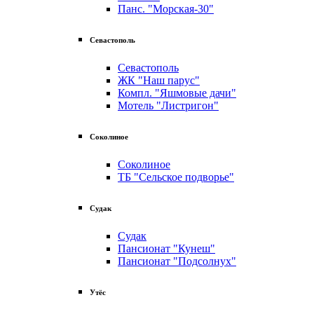
Панс. "Морская-30"
Севастополь
Севастополь
ЖК "Наш парус"
Компл. "Яшмовые дачи"
Мотель "Листригон"
Соколиное
Соколиное
ТБ "Сельское подворье"
Судак
Судак
Пансионат "Кунеш"
Пансионат "Подсолнух"
Утёс