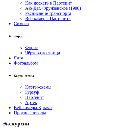
Как доехать в Партенит
Аю-Даг. Фрунзенское (1980)
Расписание транспорта
Веб-камеры Партенита
Симеиз
Форос
Форос
Чёртова лестница
Ялта
Фотоальбом
Карты-схемы
Карты-схемы
Гурзуф
Партенит
Артек
Веб-камеры Крыма
Прогноз погоды
Экскурсии