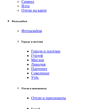
Симеиз
Ялта
Отели на карте
Фотоальбом
Фотоальбом
Города и посёлки
Города и посёлки
Гурзуф
Мисхор
Ливадия
Партенит
Соколиное
Утёс
Отели и пансионаты
Отели и пансионаты
Гурзуф