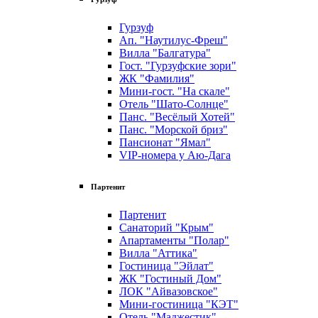
Гурзуф
Ап. "Наутилус-Фреш"
Вилла "Балгатура"
Гост. "Гурзуфские зори"
ЖК "Фамилия"
Мини-гост. "На скале"
Отель "Шато-Солнце"
Панс. "Весёлый Хотей"
Панс. "Морской бриз"
Пансионат "Ямал"
VIP-номера у Аю-Дага
Партенит
Партенит
Санаторий "Крым"
Апартаменты "Полар"
Вилла "Аттика"
Гостиница "Эйлат"
ЖК "Гостиный Дом"
ЛОК "Айвазовское"
Мини-гостиница "КЭТ"
Отель "Маджестик"