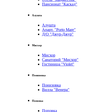
Пансионат "Каскад"
Алушта
Алушта
Апарт. "Porto Mare"
Д/О "Джур-Джур"
Мисхор
Мисхор
Санаторий "Мисхор"
Гостиница "Violet"
Понизовка
Понизовка
Вилла "Венера"
Поповка
Поповка