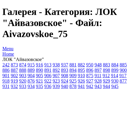
Галерея - Категория: ЛОК
"Айвазовское" - Файл:
Aivazovskoe_75
Menu
Home
ЛОК "Айвазовское"
242
873
874
915
916
913
938
937
881
882
950
948
883
884
885
886
887
888
889
890
891
892
893
894
895
896
897
898
899
900
901
902
903
904
905
906
907
908
909
910
875
911
912
914
917
918
919
920
876
921
922
923
924
925
926
927
928
929
930
877
931
932
933
934
935
936
939
940
878
941
942
943
944
945