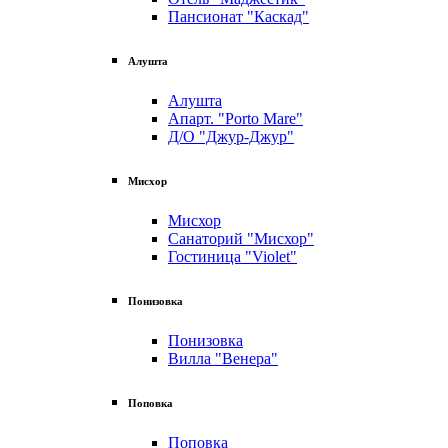
Пансионат "Каскад"
Алушта
Алушта
Апарт. "Porto Mare"
Д/О "Джур-Джур"
Мисхор
Мисхор
Санаторий "Мисхор"
Гостиница "Violet"
Понизовка
Понизовка
Вилла "Венера"
Поповка
Поповка