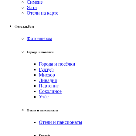
Симеиз
Ялта
Отели на карте
Фотоальбом
Фотоальбом
Города и посёлки
Города и посёлки
Гурзуф
Мисхор
Ливадия
Партенит
Соколиное
Утёс
Отели и пансионаты
Отели и пансионаты
Гурзуф