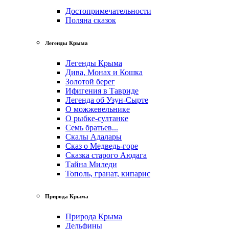
Достопримечательности
Поляна сказок
Легенды Крыма
Легенды Крыма
Дива, Монах и Кошка
Золотой берег
Ифигения в Тавриде
Легенда об Узун-Сырте
О можжевельнике
О рыбке-султанке
Семь братьев...
Скалы Адалары
Сказ о Медведь-горе
Сказка старого Аюдага
Тайна Миледи
Тополь, гранат, кипарис
Природа Крыма
Природа Крыма
Дельфины