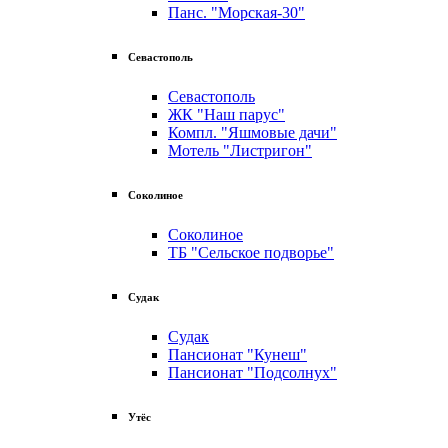
Панс. "Морская-30"
Севастополь
Севастополь
ЖК "Наш парус"
Компл. "Яшмовые дачи"
Мотель "Листригон"
Соколиное
Соколиное
ТБ "Сельское подворье"
Судак
Судак
Пансионат "Кунеш"
Пансионат "Подсолнух"
Утёс