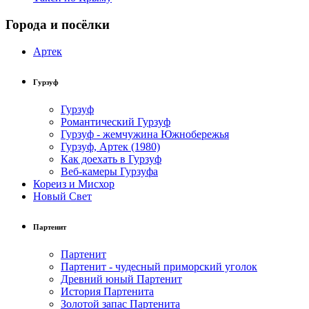
Города и посёлки
Артек
Гурзуф
Гурзуф
Романтический Гурзуф
Гурзуф - жемчужина Южнобережья
Гурзуф, Артек (1980)
Как доехать в Гурзуф
Веб-камеры Гурзуфа
Кореиз и Мисхор
Новый Свет
Партенит
Партенит
Партенит - чудесный приморский уголок
Древний юный Партенит
История Партенита
Золотой запас Партенита