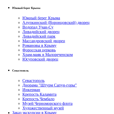
Южный берег Крыма
Южный берег Крыма
Алупкинский (Воронцовский) дворец
Водопад Учан-Су
Ливадийский дворец
Ливадийский парк
Массандровский дворец
Романовы в Крыму
Форосская церковь
Храм-маяк в Малореченском
Юсуповский дворец
Севастополь
Севастополь
Диорама "Штурм Сапун-горы"
Инкерман
Крепость Каламита
Крепость Чембало
Музей Черноморского флота
Художественный музей
Заказ экскурсии в Крыму