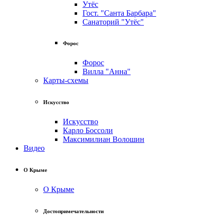
Утёс
Гост. "Санта Барбара"
Санаторий "Утёс"
Форос
Форос
Вилла "Анна"
Карты-схемы
Искусство
Искусство
Карло Боссоли
Максимилиан Волошин
Видео
О Крыме
О Крыме
Достопримечательности