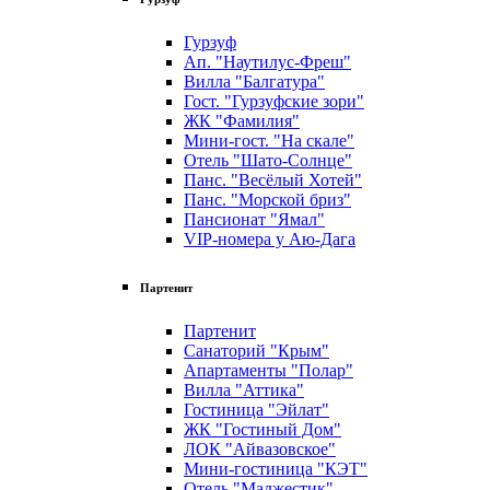
Гурзуф
Ап. "Наутилус-Фреш"
Вилла "Балгатура"
Гост. "Гурзуфские зори"
ЖК "Фамилия"
Мини-гост. "На скале"
Отель "Шато-Солнце"
Панс. "Весёлый Хотей"
Панс. "Морской бриз"
Пансионат "Ямал"
VIP-номера у Аю-Дага
Партенит
Партенит
Санаторий "Крым"
Апартаменты "Полар"
Вилла "Аттика"
Гостиница "Эйлат"
ЖК "Гостиный Дом"
ЛОК "Айвазовское"
Мини-гостиница "КЭТ"
Отель "Маджестик"