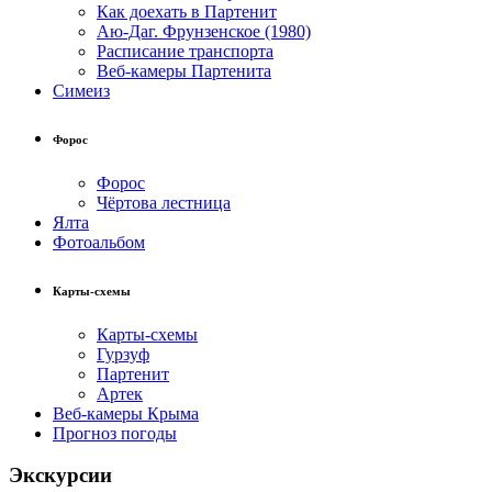
Как доехать в Партенит
Аю-Даг. Фрунзенское (1980)
Расписание транспорта
Веб-камеры Партенита
Симеиз
Форос
Форос
Чёртова лестница
Ялта
Фотоальбом
Карты-схемы
Карты-схемы
Гурзуф
Партенит
Артек
Веб-камеры Крыма
Прогноз погоды
Экскурсии