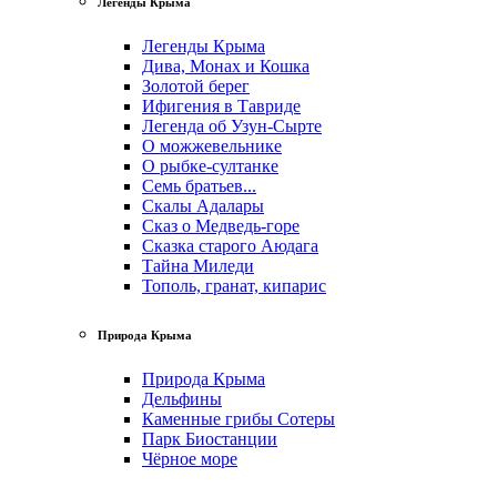
Легенды Крыма
Легенды Крыма
Дива, Монах и Кошка
Золотой берег
Ифигения в Тавриде
Легенда об Узун-Сырте
О можжевельнике
О рыбке-султанке
Семь братьев...
Скалы Адалары
Сказ о Медведь-горе
Сказка старого Аюдага
Тайна Миледи
Тополь, гранат, кипарис
Природа Крыма
Природа Крыма
Дельфины
Каменные грибы Сотеры
Парк Биостанции
Чёрное море