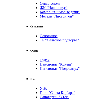
Севастополь
ЖК "Наш парус"
Компл. "Яшмовые дачи"
Мотель "Листригон"
Соколиное
Соколиное
ТБ "Сельское подворье"
Судак
Судак
Пансионат "Кунеш"
Пансионат "Подсолнух"
Утёс
Утёс
Гост. "Санта Барбара"
Санаторий "Утёс"