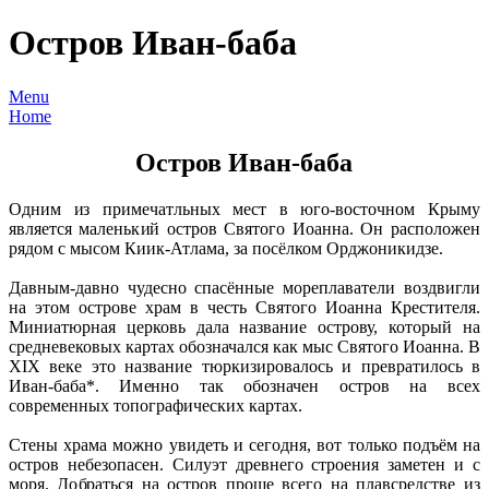
Остров Иван-баба
Menu
Home
Остров Иван-баба
Одним из примечатльных мест в юго-восточном Крыму
является маленький остров Святого Иоанна. Он расположен
рядом с мысом Киик-Атлама, за посёлком Орджоникидзе.
Давным-давно чудесно спасённые мореплаватели воздвигли
на этом острове храм в честь Святого Иоанна Крестителя.
Миниатюрная церковь дала название острову, который на
средневековых картах обозначался как мыс Святого Иоанна. В
XIX веке это название тюркизировалось и превратилось в
Иван-баба*. Именно так обозначен остров на всех
современных топографических картах.
Стены храма можно увидеть и сегодня, вот только подъём на
остров небезопасен. Силуэт древнего строения заметен и с
моря. Добраться на остров проще всего на плавсредстве из