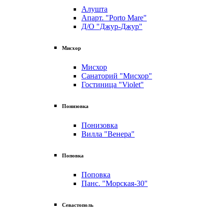
Алушта
Апарт. "Porto Mare"
Д/О "Джур-Джур"
Мисхор
Мисхор
Санаторий "Мисхор"
Гостиница "Violet"
Понизовка
Понизовка
Вилла "Венера"
Поповка
Поповка
Панс. "Морская-30"
Севастополь