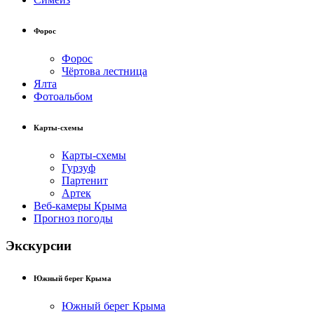
Форос
Форос
Чёртова лестница
Ялта
Фотоальбом
Карты-схемы
Карты-схемы
Гурзуф
Партенит
Артек
Веб-камеры Крыма
Прогноз погоды
Экскурсии
Южный берег Крыма
Южный берег Крыма