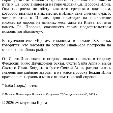
пути к Св. Бобу виднеется на горе часовня Св. Пророка Илии.
Она построена по обету каким-то греческим шкипером,
которого застигла в этих местах в Ильин день сильная буря. К
часовне этой к Илиину дню приходит на поклонение
множество народа из дальних мест, даже из Киева, почтить
память Св. Пророка, оказавшего своим предстательством
помощь погибавшему».
В путеводителе «Крым», изданном в начале XX века,
говорится, что часовня на острове Иван-Баба построена на
могилах погибших рыбаков...
От Свято-Иоанновского острова можно поплыть в сторону
Феодосии мимо Двуякорной бухты, бухты Santa Anna и мыса
Святого Илии. Когда-то в бухте Святой Анны располагались
знаменитые рыбные заводы, а на мысе пророка Божия Илии
красовались церковь и маяк с пневматической сиреной.
* Баба (тюрк.) - отец.
© Из книги Протоиерея Валентина Ромушина "Судак православный", 2009 г.
© 2026 Жемчужина Крым