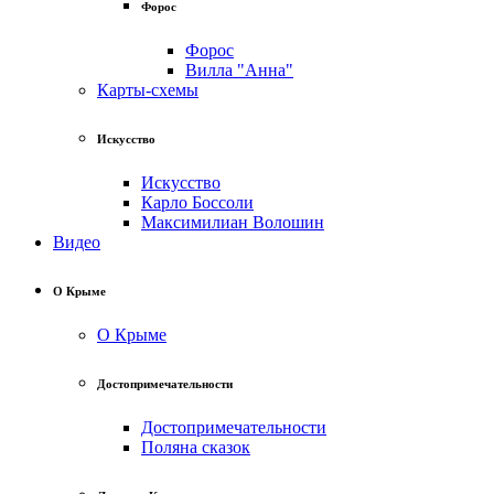
Форос
Форос
Вилла "Анна"
Карты-схемы
Искусство
Искусство
Карло Боссоли
Максимилиан Волошин
Видео
О Крыме
О Крыме
Достопримечательности
Достопримечательности
Поляна сказок