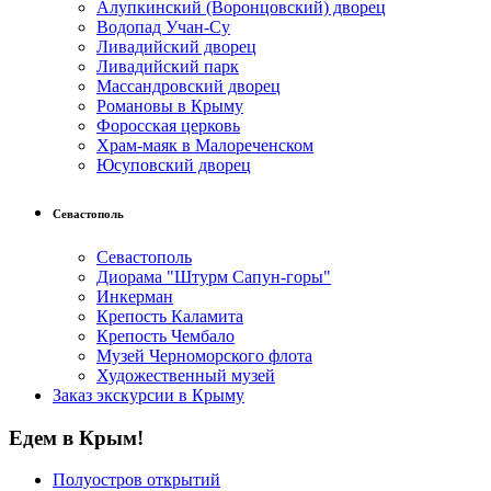
Алупкинский (Воронцовский) дворец
Водопад Учан-Су
Ливадийский дворец
Ливадийский парк
Массандровский дворец
Романовы в Крыму
Форосская церковь
Храм-маяк в Малореченском
Юсуповский дворец
Севастополь
Севастополь
Диорама "Штурм Сапун-горы"
Инкерман
Крепость Каламита
Крепость Чембало
Музей Черноморского флота
Художественный музей
Заказ экскурсии в Крыму
Едем в Крым!
Полуостров открытий