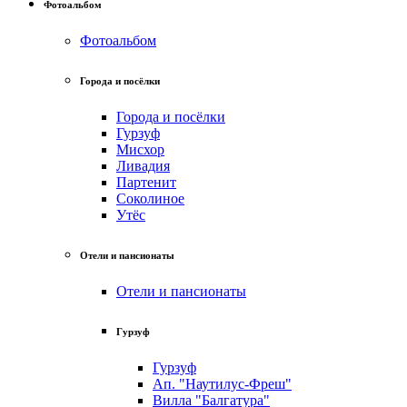
Фотоальбом
Фотоальбом
Города и посёлки
Города и посёлки
Гурзуф
Мисхор
Ливадия
Партенит
Соколиное
Утёс
Отели и пансионаты
Отели и пансионаты
Гурзуф
Гурзуф
Ап. "Наутилус-Фреш"
Вилла "Балгатура"