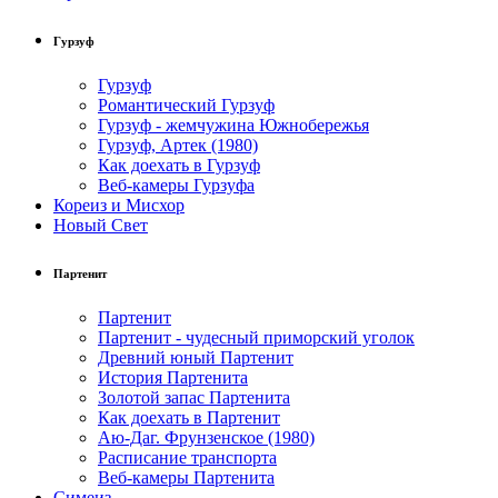
Гурзуф
Гурзуф
Романтический Гурзуф
Гурзуф - жемчужина Южнобережья
Гурзуф, Артек (1980)
Как доехать в Гурзуф
Веб-камеры Гурзуфа
Кореиз и Мисхор
Новый Свет
Партенит
Партенит
Партенит - чудесный приморский уголок
Древний юный Партенит
История Партенита
Золотой запас Партенита
Как доехать в Партенит
Аю-Даг. Фрунзенское (1980)
Расписание транспорта
Веб-камеры Партенита
Симеиз