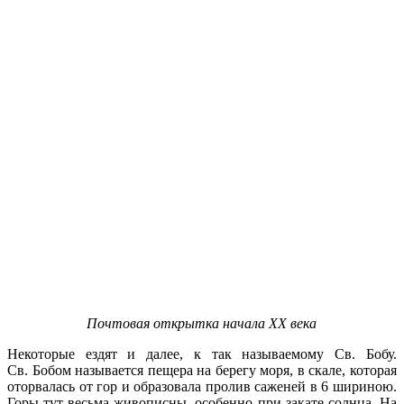
Почтовая открытка начала XX века
Некоторые ездят и далее, к так называемому Св. Бобу.
Св. Бобом называется пещера на берегу моря, в скале, которая
оторвалась от гор и образовала пролив саженей в 6 шириною.
Горы тут весьма живописны, особенно при закате солнца. На