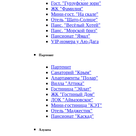
Гост. "Гурзуфские зори"
ЖК "Фамилия"
Мини-гост. "На скале"
Отель "Шато-Солнце"
Панс. "Весёлый Хотей"
Панс. "Морской бриз"
Пансионат "Ямал"
VIP-номера у Аю-Дага
Партенит
Партенит
Санаторий "Крым"
Апартаменты "Полар"
Вилла "Аттика"
Гостиница "Эйлат"
ЖК "Гостиный Дом"
ЛОК "Айвазовское"
Мини-гостиница "КЭТ"
Отель "Маджестик"
Пансионат "Каскад"
Алушта