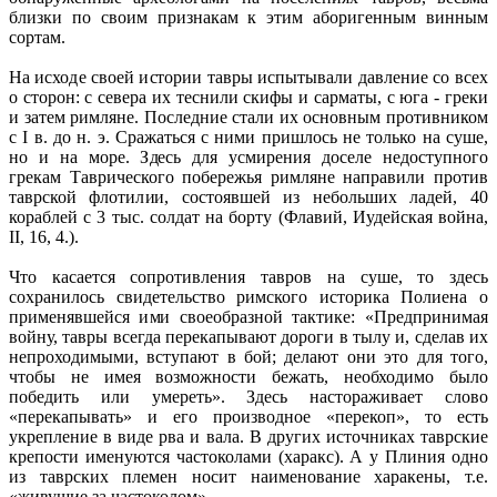
близки по своим признакам к этим аборигенным винным
сортам.
На исходе своей истории тавры испытывали давление со всех
о сторон: с севера их теснили скифы и сарматы, с юга - греки
и затем римляне. Последние стали их основным противником
с I в. до н. э. Сражаться с ними пришлось не только на суше,
но и на море. Здесь для усмирения доселе недоступного
грекам Таврического побережья римляне направили против
таврской флотилии, состоявшей из небольших ладей, 40
кораблей с 3 тыс. солдат на борту (Флавий, Иудейская война,
II, 16, 4.).
Что касается сопротивления тавров на суше, то здесь
сохранилось свидетельство римского историка Полиена о
применявшейся ими своеобразной тактике: «Предпринимая
войну, тавры всегда перекапывают дороги в тылу и, сделав их
непроходимыми, вступают в бой; делают они это для того,
чтобы не имея возможности бежать, необходимо было
победить или умереть». Здесь настораживает слово
«перекапывать» и его производное «перекоп», то есть
укрепление в виде рва и вала. В других источниках таврские
крепости именуются частоколами (харакс). А у Плиния одно
из таврских племен носит наименование харакены, т.е.
«живущие за частоколом».