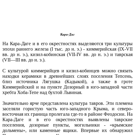
Кара-Даг
На Кара-Даге и в его окрестностях выделяются три культуры
эпохи раннего железа (I тыс. до н. э.) - киммерийская (IX-VII
вв. до н. э.), кизил-кобинская (VII-IV вв. до н. э.) и таврская
(VII—III вв. до н. э.).
С культурой киммерийцев и кизил-кобинцев можно связать
находки керамики в древнейших слоях поселения Тепсень,
близ источника Лягушка (Кадыкой), а также в гроте
Киммерийский и на пункте Дозорный в юго-западной части
хребта Хоба-Тепе над бухтой Львиная.
Значительно ярче представлена культура тавров. Эти племена
заселяли гористую часть юго-западного Крыма, и северо-
восточная их граница пролегала где-то в районе Феодосии. На
Кара-Даге и в его окрестностях выявлены таврские
поселения, дозорные пункты, могильники - «крымские
дольмены», или каменные ящики. Впервые их обнаружил