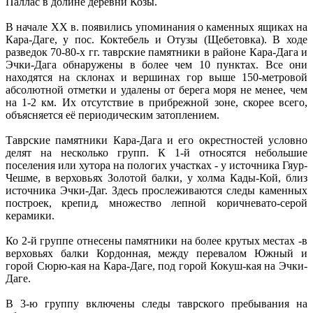
Паллас в долине деревни Козы.
В начале XX в. появились упоминания о каменных ящиках на
Кара-Даге, у пос. Коктебель и Отузы (Щебетовка). В ходе
разведок 70-80-х гг. таврские памятники в районе Кара-Дага и
Эчки-Дага обнаружены в более чем 10 пунктах. Все они
находятся на склонах и вершинах гор выше 150-метровой
абсолютной отметки и удалены от берега моря не менее, чем
на 1-2 км. Их отсутствие в прибрежной зоне, скорее всего,
объясняется её периодическим затоплением.
Таврские памятники Кара-Дага и его окрестностей условно
делят на несколько групп. К 1-й относятся небольшие
поселения или хутора на пологих участках - у источника Гяур-
Чешме, в верховьях Золотой балки, у холма Кады-Кой, близ
источника Эчки-Даг. Здесь прослеживаются следы каменных
построек, крепид, множество лепной коричневато-серой
керамики.
Ко 2-й группе отнесены памятники на более крутых местах -в
верховьях балки Кордонная, между перевалом Южный и
горой Сюрю-кая на Кара-Даге, под горой Кокуш-кая на Эчки-
Даге.
В 3-ю группу включены следы таврского пребывания на