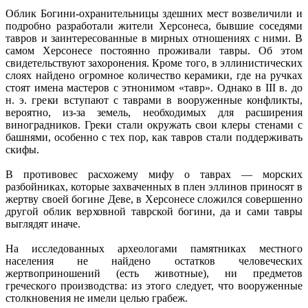
Облик Богини-охранительницы здешних мест возвеличили и
подробно разработали жители Херсонеса, бывшие соседями
тавров и заинтересованные в мирных отношениях с ними. В
самом Херсонесе постоянно проживали тавры. Об этом
свидетельствуют захоронения. Кроме того, в эллинистических
слоях найдено огромное количество керамики, где на ручках
стоят имена мастеров с этнонимом «тавр». Однако в III в. до
н. э. греки вступают с таврами в вооруженные конфликты,
вероятно, из-за земель, необходимых для расширения
виноградников. Греки стали окружать свои клеры стенами с
башнями, особенно с тех пор, как тавров стали поддерживать
скифы.
В противовес расхожему мифу о таврах — морских
разбойниках, которые захваченных в плен эллинов приносят в
жертву своей богине Деве, в Херсонесе сложился совершенно
другой облик верховной таврской богини, да и сами тавры
выглядят иначе.
На исследованных археологами памятниках местного
населения не найдено остатков человеческих
жертвоприношений (есть животные), ни предметов
греческого производства: из этого следует, что вооруженные
столкновения не имели целью грабеж.