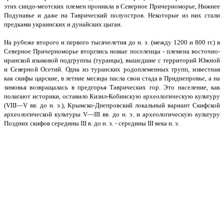
этих синдо-меотских племен проникла в Северное Причерноморье, Нижнее
Подунавье и даже на Таврический полуостров. Некоторые из них стали
предками украинских и дунайских цыган.
На рубеже второго и первого тысячелетия до н. э. (между 1200 и 800 гг.) в
Северное Причерноморье вторглись новые поселенцы - племена восточно-
иранской языковой подгруппы (туранцы), вышедшие с территорий Южной
и Северной Осетий. Одна из туранских родоплеменных групп, известная
как скифы царские, в летние месяцы пасла свои стада в Приднепровье, а на
зимовья возвращалась в предгорья Таврических гор. Это население, как
полагают историки, оставило Кизил-Кобинскую археологическую культуру
(VIII—V вв. до н. э.), Крымско-Днепровский локальный вариант Скифской
археологической культуры V—III вв. до н. э. и археологическую культуру
Поздних скифов середины III в. до н. э. - середины III века н. э.