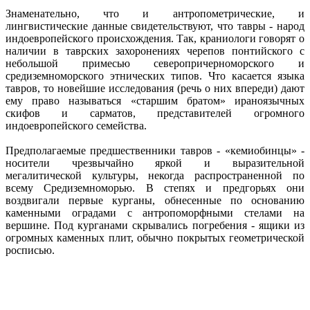
Знаменательно, что и антропометрические, и
лингвистические данные свидетельствуют, что тавры - народ
индоевропейского происхождения. Так, краниологи говорят о
наличии в таврских захоронениях черепов понтийского с
небольшой примесью северопричерноморского и
средиземноморского этнических типов. Что касается языка
тавров, то новейшие исследования (речь о них впереди) дают
ему право называться «старшим братом» ираноязычных
скифов и сарматов, представителей огромного
индоевропейского семейства.
Предполагаемые предшественники тавров - «кемиобинцы» -
носители чрезвычайно яркой и выразительной
мегалитической культуры, некогда распространенной по
всему Средиземноморью. В степях и предгорьях они
воздвигали первые курганы, обнесенные по основанию
каменными оградами с антропоморфными стелами на
вершине. Под курганами скрывались погребения - ящики из
огромных каменных плит, обычно покрытых геометрической
росписью.