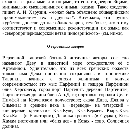
сходства с цыганами и иранцами, то есть индоевропейцами,
минимально смешавшимися с иными расами. Такое сходство,
пишет А. И. Харузин, «может быть объяснено общеарийским
происхождением тех и других»*. Возможно, эти группы
курбетов донесли до нас облик тавров, тем более, что этому
соответствуют и современные реконструкции их языка как
«северопричерноморской ветви индоарийского» (см. ниже).
О
верованиях тавров
Верховной таврской богиней античные авторы согласно
называют Деву, в известной мере отождествляя её с
Артемидой. Удивительно, что из всех греческих божеств
только имя Девы постоянно сохранялось в топонимике
Таврики, начиная с эпохи эллинизма и кончая
современностью: это мыс Парфений и пещера Парфенион
близ Херсонеса, город-порт Партенит, деревня Партениты,
Партенитская долина близ Аю-Дага; портовые городки Диа и
Нимфей на Керченском полуострове; скала Дива, Джива у
Симеиза; в средние века в «переводе» на татарский -
«пещерные крепости» Кыз-Куле, Кыз-Кермен, Кырк-Кыз;
Кыз-Кала (в Евпатории), Девичья крепость (в Судаке), Кыз-
Хамам (источник или «баня дев» в Козах - совр. Солнечная
долина).