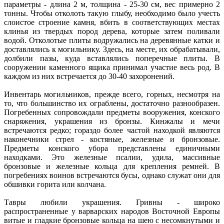
параметры - длина 2 м, толщина - 25-30 см, вес примерно 2
тонны. Чтобы отколоть такую глыбу, необходимо было учесть
слоистое строение камня, вбить в соответствующих местах
клинья из твердых пород дерева, которые затем поливали
водой. Отколотые плиты водружались на деревянные катки и
доставлялись к могильнику. Здесь, на месте, их обрабатывали,
долбили пазы, куда вставлялись поперечные плиты. В
сооружении каменного ящика принимал участие весь род. В
каждом из них встречается до 30-40 захоронений.
Инвентарь могильников, прежде всего, горных, несмотря на
то, что большинство их ограблены, достаточно разнообразен.
Погребенных сопровождали предметы вооружения, конского
снаряжения, украшения из бронзы. Кинжалы и мечи
встречаются редко; гораздо более частой находкой являются
наконечники стрел - костяные, железные и бронзовые.
Предметы конского убора представлены единичными
находками. Это железные псалии, удила, массивные
бронзовые и железные кольца для крепления ремней. В
погребениях воинов встречаются бусы, однако служат они для
обшивки горита или колчана.
Тавры любили украшения. Гривны - широко
распространенные у варварских народов Восточной Европы
витые и гладкие бронзовые кольца на шею с несомкнутыми и