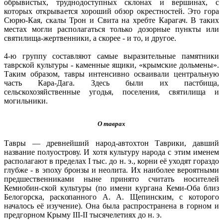
обрывистых, труднодоступных склонах и вершинах, с
которых открывается хороший обзор окрестностей. Это гора
Сюрю-Кая, скалы Трон и Свита на хребте Карагач. В таких
местах могли располагаться только дозорные пункты или
святилища-жертвенники, а скорее - и то, и другое.
4-ю группу составляют самые выразительные памятники
таврской культуры - каменные ящики, «крымские дольмены».
Таким образом, тавры интенсивно осваивали центральную
часть Кара-Дага. Здесь были их пастбища,
сельскохозяйственные угодья, поселения, святилища и
могильники.
О таврах
Тавры — древнейший народ-автохтон Таврики, давший
название полуострову. И хотя культуру народа с этим именем
располагают в пределах I тыс. до н. э., корни её уходят гораздо
глубже - в эпоху бронзы и неолита. Их наиболее вероятными
предшественниками ныне принято считать носителей
Кемиобин-ской культуры (по имени кургана Кеми-Оба близ
Белогорска, раскопанного А. А. Щепинским, с которого
началось её изучение). Она была распространена в горном и
предгорном Крыму III-II тысячелетиях до н. э.