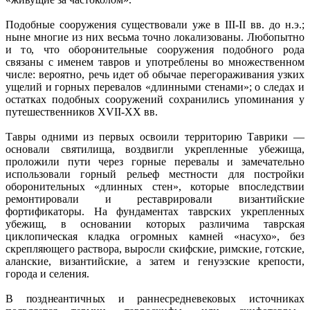
Подобные сооружения существовали уже в III-II вв. до н.э.;
ныне многие из них весьма точно локализованы. Любопытно
и то, что оборонительные сооружения подобного рода
связаны с именем тавров и употреблены во множественном
числе: вероятно, речь идет об обычае перегораживания узких
ущелий и горных перевалов «длинными стенами»; о следах и
остатках подобных сооружений сохранились упоминания у
путешественников XVII-XX вв.
Тавры одними из первых освоили территорию Таврики —
основали святилища, воздвигли укрепленные убежища,
проложили пути через горные перевалы и замечательно
использовали горный рельеф местности для постройки
оборонительных «длинных стен», которые впоследствии
ремонтировали и реставрировали византийские
фортификаторы. На фундаментах таврских укрепленных
убежищ, в основании которых различима таврская
циклопическая кладка огромных камней «насухо», без
скрепляющего раствора, выросли скифские, римские, готские,
аланские, византийские, а затем и генуэзские крепости,
города и селения.
В позднеантичных и раннесредневековых источниках