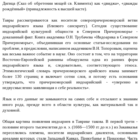
Дигица (Сказ об обретении мощей св. Климента) как «двиджа», «дважды
рождённый» (принадлежность к высшей касте).
Тавры рассматриваются как носители северопричерноморской ветви
индоарийского языка (близкого санскриту). Сегодня существование
индоарийской культурной общности в Северном Причерноморье -
доказанный факт. Книга академика О.Н. Трубачева «Индоарика в Северном
Причерноморье», объединившая его основные статьи-исследования по
проблеме, в предисловии, написанном академиком В.Н. Топоровым, оценена
как весьма важное событие в науке. Оно состоит в том, что на территории
Восточно-Европейской равнины обнаружена одна из ранних форм
индоарийского языка и, следовательно, соответствующего этноса.
Этимологический словарь причерноморского арийского языка занимает
более 130 страниц и включает сотни слов, и потому есть основания
утверждать, что причерноморский индоарийский - «уверенно и
недвусмысленно заявляющая о себе реальность».
Язык и его данные не замыкаются на самих себе и отсылают к знаниям
иного рода, прежде всего в области культуры, как материальной так и
духовной.
Общая картина появления индоариев в Таврике такова. В первой трети -
половине второго тысячелетия до н. э. (1666—1500 гг. до н.э.) из Закавказья
переселились племена, носители индоарийских диалектов, основными
ареалами которых стали Западный Кавказ, Прикубанье и Приазовье. Часть