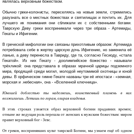
являлась верховным божеством.
Обычно греки-колонисты, переселяясь на новые земли, стремились
разузнать все о местных божествах и святилищах и почтить их. Для
лучшего их понимания они сближали их с собственными богами.
Таврскую Деву греки воспринимали через три образа - Артемиды,
Гекаты и Ифигении.
В греческой мифологии они связаны прихотливым образом: Артемида
потребовала себе в жертву царскую дочь Ифигению, но заменила её
ланью, а деву перенесла в Тавриду, где та, согласно Гесиоду, «стала
Гекатой». Из них Гекату - доолимпийское божество - называли
трёхликой: она представала в образах мрачной царицы подземного
мира, бродящей среди могил, молодой неутомимой охотницы и юной
девы. В орфическом гимне Гекате названы три её ипостаси - «земная,
морская и .небесная», она - «Вселенной ключница».
Юношей доблестью ты наделяешь, воинственный пламень в них
возжигаешь. Летишь по горам, озирая владенья.
В этих строках узнается образ верховной богини прадавних времен;
отныне же ведущая роль перешла от женских к мужским божествам: миром
правит верховный бог - Зевс.
От греков, воспринявших культ таврской Богини, мы узнаем ещё об одном