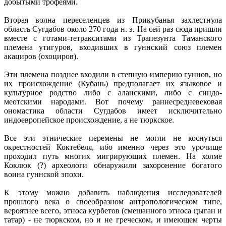
добытыми трофеями.
Вторая волна переселенцев из Прикубанья захлестнула
область Сугдабов около 270 года н. э. На сей раз сюда пришли
вместе с готами-тетракситами из Трапезунта Таманского
племена утигуров, входивших в гуннский союз племен
акациров (охоциров).
Эти племена позднее входили в степную империю гуннов, но
их происхождение (Кубань) предполагает их языковое и
культурное родство либо с аланскими, либо с синдо-
меотскими народами. Вот почему раннесредневековая
ономастика области Сугдабов имеет исключительно
индоевропейское происхождение, а не тюркское.
Все эти этнические перемены не могли не коснуться
окрестностей Коктебеля, ибо именно через это урочище
проходил путь многих мигрирующих племен. На холме
Коклюк (?) археологи обнаружили захоронение богатого
воина гуннской эпохи.
К этому можно добавить наблюдения исследователей
прошлого века о своеобразном антропологическом типе,
вероятнее всего, этноса курбетов (смешанного этноса цыган и
татар) - не тюркском, но и не греческом, и имеющем черты