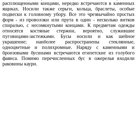
расплющенными концами, нередко встречаются в каменных
ящиках. Носили также серьги, кольца, браслеты, особые
подвески к головному убору. Все это чрезвычайно простых
форм - из проволоки или прута в один - несколько витков
спиралью, с несомкнутыми концами. К предметам одежды
относятся костяные стержни, вероятно, служившие
пуговицами-застежками. Бусы носили и как шейное
украшение; наиболее распространены стеклянные,
одноцветные и полихромные. Наряду с каменными и
бронзовыми бусинами встречаются египетские из голубого
фаянса. Помимо перечисленных бус в ожерелья входили
раковины каури.