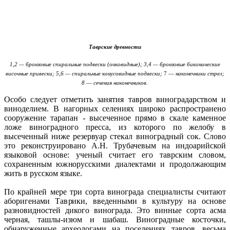
Таврские древности
1,2
— бронзовые спиральные подвески (очковидные); 3,4 — бронзовые биконические
височные привески; 5,6 — спиральные конусовидные подвески;
7 —
наконечники стрел;
8
—
сечения наконечников.
Особо следует отметить занятия тавров виноградарством и
виноделием. В нагорных селениях широко распространено
сооружение тарапан - высеченное прямо в скале каменное
ложе виноградного пресса, из которого по желобу в
высеченный ниже резервуар стекал виноградный сок. Слово
это реконструировано А.Н. Трубачевым на индоарийской
языковой основе: ученый считает его таврским словом,
сохраненным южнорусскими диалектами и продолжающим
жить в русском языке.
По крайней мере три сорта винограда специалисты считают
аборигенами Таврики, введенными в культуру на основе
разновидностей дикого винограда. Это винные сорта асма
черная, ташлы-изюм и шабаш. Виноградные косточки,
обнаруженные археологами на поселениях тавров, весьма