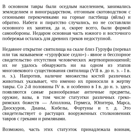
В основном тавры были оседлым населением, занимались
земледелием и виноградарством, отгонным скотоводством с
сезонными перекочевками на горные пастбища (яйлы) и
обратно. Набеги и пиратство случались, но не составляли
основного их занятия, да и, скорее всего, были формой
самообороны. Недаром основная часть южного и восточного
побережья осталась для древних греков недоступной.
Недавнее открытие святилища на скале близ Гурзуфа (перевал
или так называемое «гурзуфское седло») - явное и бесспорное
свидетельство отсутствия человеческих жертвоприношений;
их не удалось обнаружить ни на одном из этапов
многовекового существования святилища (VII в. до н. э. - I в.
н. э.). Напротив, наличие множества костей различных
животных указывает, что именно их приносили в жертву
тавры. Со 2-й половины IV в. и особенно в I в. до н. э. здесь
появляются самые разнообразные античные предметы,
оружие, вазы, в том числе статуэтки различных греко-
римских божеств — Аполлона, Гермеса, Юпитера, Марса,
Диоскуров, Дианы, Кибелы, Фортуны и т. д. Это
свидетельствует о растущих вооруженных столкновениях
тавров с греками и римлянами.
Возможно, часть этих статуэток принадлежала воинам,