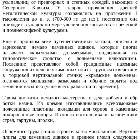
усыпальниц от предгорных и степных соседей, выходцев с
Северного Кавказа. У тавров проявления древней
мегалитической культуры сохранялись на протяжении I
тысячелетия до н. э. (700-300 гг. до н.э.), постепенно она
приходит в упадок по мере увеличения контактов с греческой
и позднескифской культурами.
Ещё в прошлом веке путешественники застали, описали и
зарисовали немало каменных ящиков, которые иногда
называют «крымскими дольменами», подчеркивая их
типологическое сходство с дольменами кавказскими.
Последние представляют собой грандиозные наземные
сооружения из цельных каменных плит с круглым отверстием
в торцовой вертикальной стенке; «крымские дольмены»
отличаются меньшими размерами и обычно скрыты под
земляной насыпью (чаще всего размытой от времени).
Тавры достигли немалого мастерства в деле добычи и обр
ботки камня. Из кремня изготавливались всевозможные
ножевидные пластины, вкладыши для серпов и каменные
полированные топоры. Из кости изготавливали наконечники
стрел, гарпуны, иголки.
Огромного труда стоило строительство могильников. Верхние
плиты для каменных ящиков в среднем имели следующие