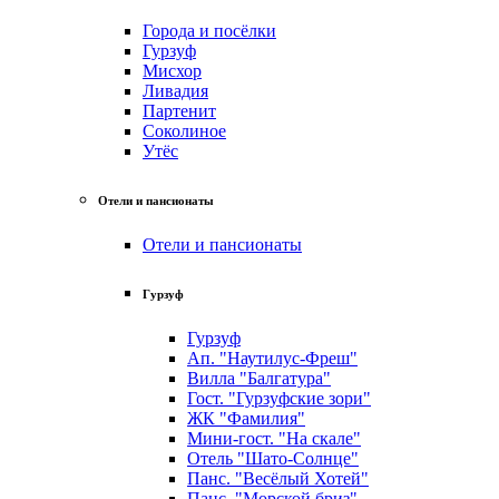
Города и посёлки
Гурзуф
Мисхор
Ливадия
Партенит
Соколиное
Утёс
Отели и пансионаты
Отели и пансионаты
Гурзуф
Гурзуф
Ап. "Наутилус-Фреш"
Вилла "Балгатура"
Гост. "Гурзуфские зори"
ЖК "Фамилия"
Мини-гост. "На скале"
Отель "Шато-Солнце"
Панс. "Весёлый Хотей"
Панс. "Морской бриз"