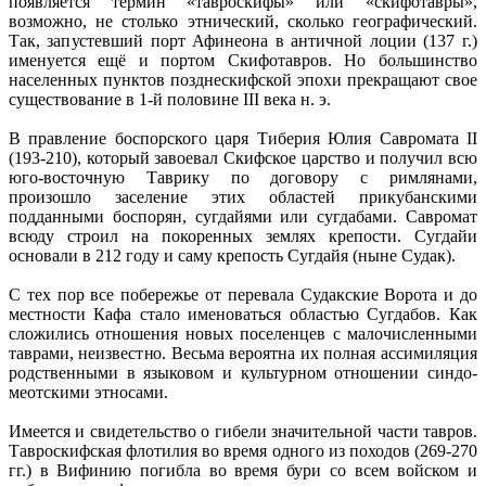
появляется термин «тавроскифы» или «скифотавры»,
возможно, не столько этнический, сколько географический.
Так, запустевший порт Афинеона в античной лоции (137 г.)
именуется ещё и портом Скифотавров. Но большинство
населенных пунктов позднескифской эпохи прекращают свое
существование в 1-й половине III века н. э.
В правление боспорского царя Тиберия Юлия Савромата II
(193-210), который завоевал Скифское царство и получил всю
юго-восточную Таврику по договору с римлянами,
произошло заселение этих областей прикубанскими
подданными боспорян, сугдайями или сугдабами. Савромат
всюду строил на покоренных землях крепости. Сугдайи
основали в 212 году и саму крепость Сугдайя (ныне Судак).
С тех пор все побережье от перевала Судакские Ворота и до
местности Кафа стало именоваться областью Сугдабов. Как
сложились отношения новых поселенцев с малочисленными
таврами, неизвестно. Весьма вероятна их полная ассимиляция
родственными в языковом и культурном отношении синдо-
меотскими этносами.
Имеется и свидетельство о гибели значительной части тавров.
Тавроскифская флотилия во время одного из походов (269-270
гг.) в Вифинию погибла во время бури со всем войском и