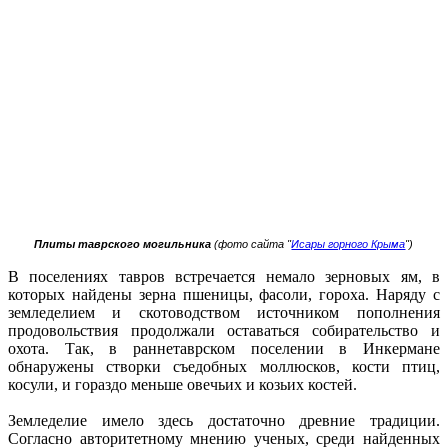
Плиты таврского могильника
(фото сайта "
Исары горного Крыма
")
В поселениях тавров встречается немало зерновых ям, в
которых найдены зерна пшеницы, фасоли, гороха. Наряду с
земледелием и скотоводством источником пополнения
продовольствия продолжали оставаться собирательство и
охота. Так, в раннетаврском поселении в Инкермане
обнаружены створки съедобных моллюсков, кости птиц,
косули, и гораздо меньше овечьих и козьих костей.
Земледелие имело здесь достаточно древние традиции.
Согласно авторитетному мнению ученых, среди найденных