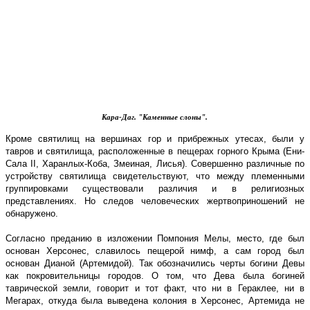
Кара-Даг. "Каменные слоны".
Кроме святилищ на вершинах гор и прибрежных утесах, были у
тавров и святилища, расположенные в пещерах горного Крыма (Ени-
Сала II, Харанлых-Коба, Змеиная, Лисья). Совершенно различные по
устройству святилища свидетельствуют, что между племенными
группировками существовали различия и в религиозных
представлениях. Но следов человеческих жертвоприношений не
обнаружено.
Согласно преданию в изложении Помпония Мелы, место, где был
основан Херсонес, славилось пещерой нимф, а сам город был
основан Дианой (Артемидой). Так обозначились черты богини Девы
как покровительницы городов. О том, что Дева была богиней
таврической земли, говорит и тот факт, что ни в Гераклее, ни в
Мегарах, откуда была выведена колония в Херсонес, Артемида не