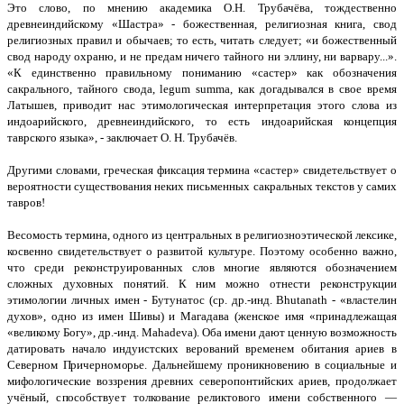
Это слово, по мнению академика О.Н. Трубачёва, тождественно
древнеиндийскому «Шастра» - божественная, религиозная книга, свод
религиозных правил и обычаев; то есть, читать следует; «и божественный
свод народу охраню, и не предам ничего тайного ни эллину, ни варвару...».
«К единственно правильному пониманию «састер» как обозначения
сакрального, тайного свода, legum summa, как догадывался в свое время
Латышев, приводит нас этимологическая интерпретация этого слова из
индоарийского, древнеиндийского, то есть индоарийская концепция
таврского языка», - заключает О. Н. Трубачёв.
Другими словами, греческая фиксация термина «састер» свидетельствует о
вероятности существования неких письменных сакральных текстов у самих
тавров!
Весомость термина, одного из центральных в религиозноэтической лексике,
косвенно свидетельствует о развитой культуре. Поэтому особенно важно,
что среди реконструированных слов многие являются обозначением
сложных духовных понятий. К ним можно отнести реконструкции
этимологии личных имен - Бутунатос (ср. др.-инд. Bhutanath - «властелин
духов», одно из имен Шивы) и Магадава (женское имя «принадлежащая
«великому Богу», др.-инд. Mahadeva). Оба имени дают ценную возможность
датировать начало индуистских верований временем обитания ариев в
Северном Причерноморье. Дальнейшему проникновению в социальные и
мифологические воззрения древних северопонтийских ариев, продолжает
учёный, способствует толкование реликтового имени собственного —