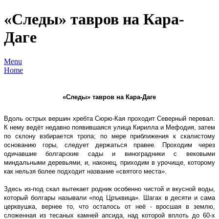
«Следы» тавров на Кара-
Даге
Menu
Home
«Следы» тавров на Кара-Даге
Вдоль острых вершин хребта Сюрю-Кая проходит Северный перевал.
К нему ведёт недавно появившаяся улица Кирилла и Мефодия, затем
по склону взбирается тропа; по мере приближения к скалистому
основанию горы, следует держаться правее. Проходим через
одичавшие болгарские сады и виноградники с вековыми
миндальными деревьями, и, наконец, приходим в урочище, которому
как нельзя более подходит название «святого места».
Здесь из-под скал вытекает родник особенно чистой и вкусной воды,
который болгары называли «под Цръквица». Шагах в десяти и сама
церквушка, вернее то, что осталось от неё - вросшая в землю,
сложенная из тесаных камней апсида, над которой вплоть до 60-х