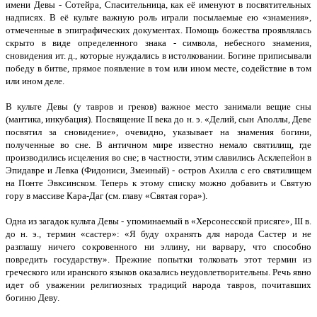
имени Девы - Сотейра, Спасительница, как её именуют в посвятительных
надписях. В её культе важную роль играли посылаемые ею «знамения»,
отмеченные в эпиграфических документах. Помощь божества проявлялась
скрыто в виде определенного знака - символа, небесного знамения,
сновидения ит. д., которые нуждались в истолковании. Богине приписывали
победу в битве, прямое появление в том или ином месте, содействие в том
или ином деле.
В культе Девы (у тавров и греков) важное место занимали вещие сны
(мантика, инкубация). Посвящение II века до н. э. «Делий, сын Аполлы, Деве
посвятил за сновидение», очевидно, указывает на знамения богини,
полученные во сне. В античном мире известно немало святилищ, где
производились исцеления во сне; в частности, этим славились Асклепейон в
Эпидавре и Левка (Фидониси, Змеиный) - остров Ахилла с его святилищем
на Понте Эвксинском. Теперь к этому списку можно добавить и Святую
гору в массиве Кара-Даг (см. главу «Святая гора»).
Одна из загадок культа Девы - упоминаемый в «Херсонесской присяге», III в.
до н. э., термин «састер»: «Я буду охранять для народа Састер и не
разглашу ничего сокровенного ни эллину, ни варвару, что способно
повредить государству». Прежние попытки толковать этот термин из
греческого или иранского языков оказались неудовлетворительны. Речь явно
идет об уважении религиозных традиций народа тавров, почитавших
богиню Деву.